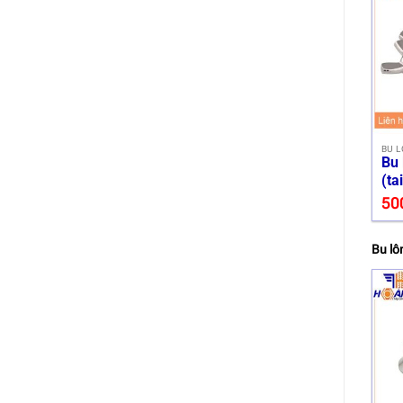
BU L
Bu 
(ta
50
Bu lô