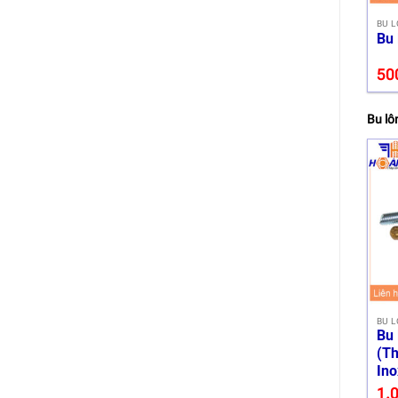
BU L
Bu 
50
Bu lô
BU 
Bu 
(Th
Ino
1.