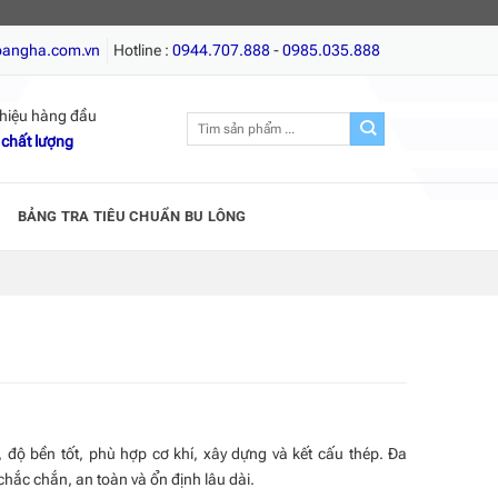
, Giá tốt nhất, Chất lượng hàng đầu!
oangha.com.vn
Hotline :
0944.707.888
-
0985.035.888
hiệu hàng đầu
Tìm
 chất lượng
kiếm:
BẢNG TRA TIÊU CHUẨN BU LÔNG
, độ bền tốt, phù hợp cơ khí, xây dựng và kết cấu thép. Đa
chắc chắn, an toàn và ổn định lâu dài.