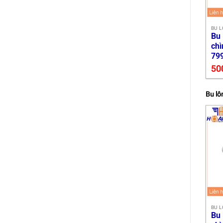
BU L
Bu 
chì
79
50
Bu lô
BU L
Bu 