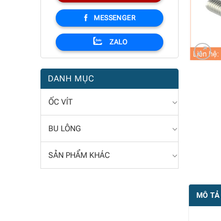
MESSENGER
ZALO
DANH MỤC
ỐC VÍT
BU LÔNG
SẢN PHẨM KHÁC
MÔ TẢ