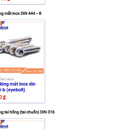
ng mắt inox DIN 444 – B
ÔNG INOX
lông mắt inox din
-b (eyebolt)
0
₫
ng tai hồng (tai chuồn) DIN 316