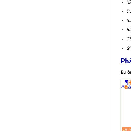
Kí
Đư
Bư
Bề
Ch
Gi
Phâ
Bu l