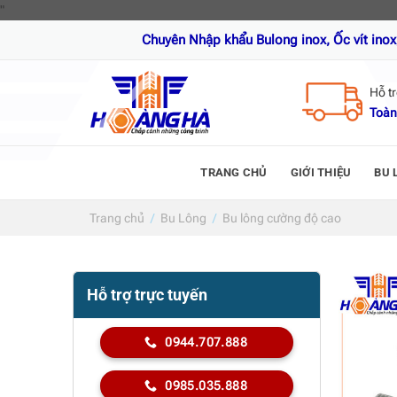
Skip
"
to
Chuyên Nhập khẩu Bulong inox, Ốc vít inox, Thanh ren i
content
Hỗ t
Toàn
TRANG CHỦ
GIỚI THIỆU
BU 
Trang chủ
/
Bu Lông
/
Bu lông cường độ cao
Hỗ trợ trực tuyến
0944.707.888
0985.035.888