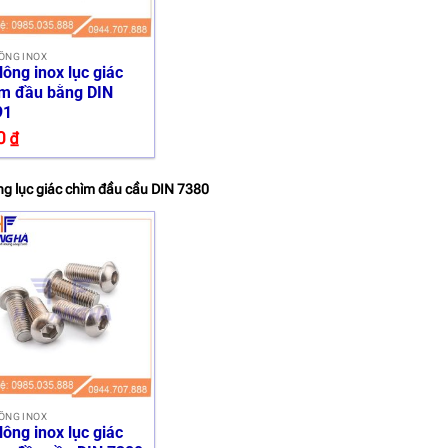
ÔNG INOX
lông inox lục giác
m đầu bằng DIN
91
0
₫
ng lục giác chìm đầu cầu DIN 7380
ÔNG INOX
lông inox lục giác