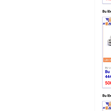
Bu lô
BU L
Bu 
444
50
Bu lô