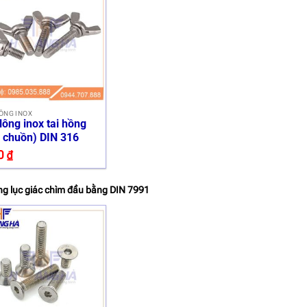
ÔNG INOX
lông inox tai hồng
i chuồn) DIN 316
0
₫
ng lục giác chìm đầu bằng DIN 7991