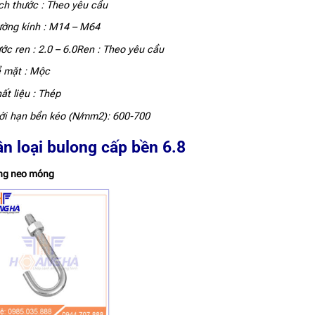
ch thước : Theo yêu cầu
ờng kính : M14 – M64
ớc ren : 2.0 – 6.0Ren : Theo yêu cầu
 mặt : Mộc
ất liệu : Thép
ới hạn bền kéo (N/mm2): 600-700
n loại bulong cấp bền 6.8
ông neo móng