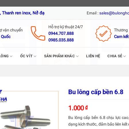
nox, Nở đạn inox, Tắc kê nở inox, Vít tự khoan inox, Vít trí, Vít gỗ
Email :
sales@bulongh
Hỗ trợ kỹ thuật 24/7
rợ vận chuyển
Thương 
0944.707.888
 Quốc
Cam kết
0985.035.888
LÔNG
ỐC VÍT
SẢN PHẨM KHÁC
LIÊN HỆ
CHIA SẺ
Bu lông cấp bền 6.8
1.000
₫
Bu lông cấp bền 6.8 chịu lực cao
dạng kích thước, đảm bảo liên kết 