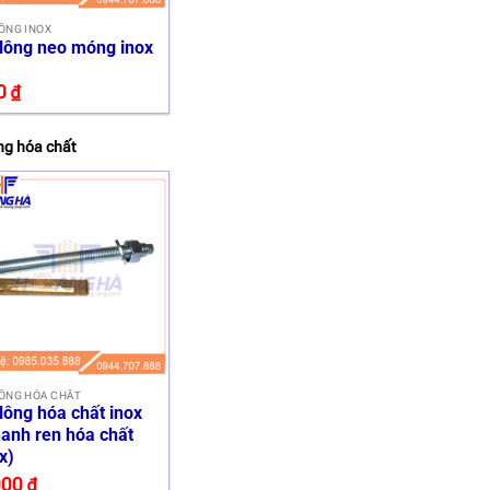
ÔNG INOX
lông neo móng inox
0
₫
ng hóa chất
LÔNG HÓA CHẤT
lông hóa chất inox
anh ren hóa chất
x)
000
₫