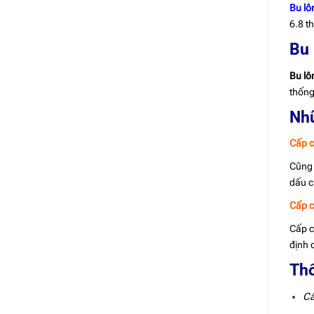
Bu l
6.8 t
Bu 
Bu lô
thống
Nhữ
Cấp c
Cũng 
dấu c
Cấp c
Cấp c
định 
Thô
Cấ