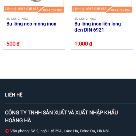
BU LÔNG INOX
BU LÔNG INOX
Bu lông neo móng inox
Bu lông inox liền long
đen DIN 6921
500
₫
1.000
₫
LIÊN HỆ
CÔNG TY TNHH SẢN XUẤT VÀ XUẤT NHẬP KHẨU
HOÀNG HÀ
Văn phòng: Số 2, ngõ 1 tổ 29A, Láng Hạ, Đống Đa, Hà Nội