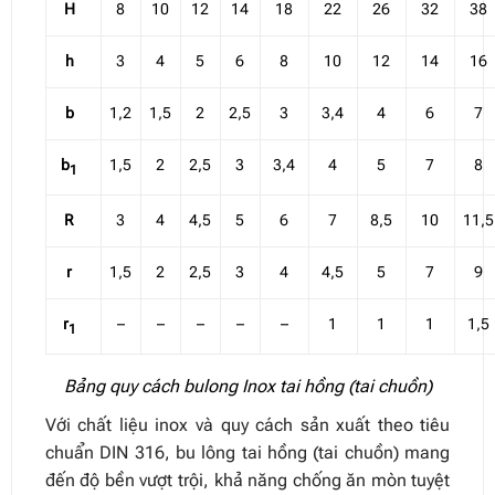
H
8
10
12
14
18
22
26
32
38
h
3
4
5
6
8
10
12
14
16
b
1,2
1,5
2
2,5
3
3,4
4
6
7
b
1,5
2
2,5
3
3,4
4
5
7
8
1
R
3
4
4,5
5
6
7
8,5
10
11,5
r
1,5
2
2,5
3
4
4,5
5
7
9
r
–
–
–
–
–
1
1
1
1,5
1
Bảng quy cách bulong Inox tai hồng (tai chuồn)
Với chất liệu inox và quy cách sản xuất theo tiêu
chuẩn DIN 316, bu lông tai hồng (tai chuồn) mang
đến độ bền vượt trội, khả năng chống ăn mòn tuyệt