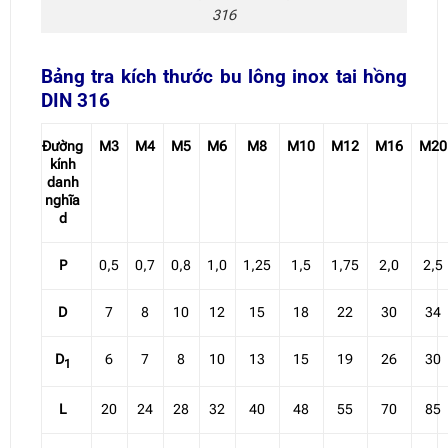
316
Bảng tra kích thước bu lông inox tai hồng
DIN 316
Đường
M3
M4
M5
M6
M8
M10
M12
M16
M20
kính
danh
nghĩa
d
P
0,5
0,7
0,8
1,0
1,25
1,5
1,75
2,0
2,5
D
7
8
10
12
15
18
22
30
34
D
6
7
8
10
13
15
19
26
30
1
L
20
24
28
32
40
48
55
70
85