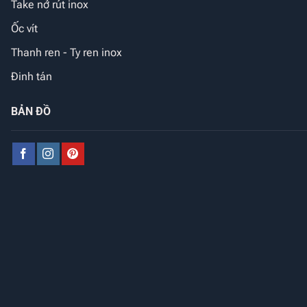
Take nở rút inox
Ốc vít
Thanh ren - Ty ren inox
Đinh tán
BẢN ĐỒ