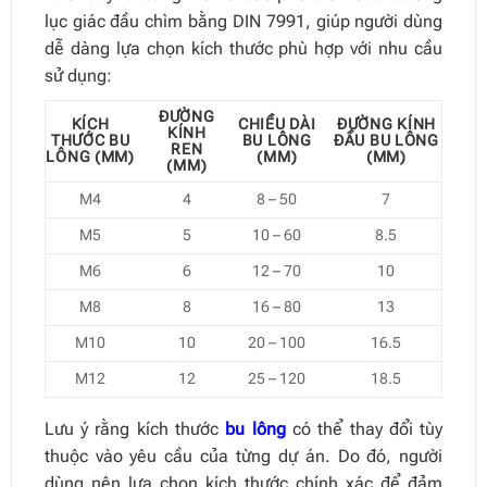
lục giác đầu chìm bằng DIN 7991, giúp người dùng
dễ dàng lựa chọn kích thước phù hợp với nhu cầu
sử dụng:
ĐƯỜNG
KÍCH
CHIỀU DÀI
ĐƯỜNG KÍNH
KÍNH
THƯỚC BU
BU LÔNG
ĐẦU BU LÔNG
REN
LÔNG (MM)
(MM)
(MM)
(MM)
M4
4
8 – 50
7
M5
5
10 – 60
8.5
M6
6
12 – 70
10
M8
8
16 – 80
13
M10
10
20 – 100
16.5
M12
12
25 – 120
18.5
Lưu ý rằng kích thước
bu lông
có thể thay đổi tùy
thuộc vào yêu cầu của từng dự án. Do đó, người
dùng nên lựa chọn kích thước chính xác để đảm