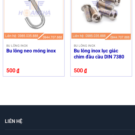
BU LÔNG INOX
BU LÔNG INOX
Bu lông neo móng inox
Bu lông inox lục giác
chìm đầu cầu DIN 7380
500
₫
500
₫
LIÊN HỆ