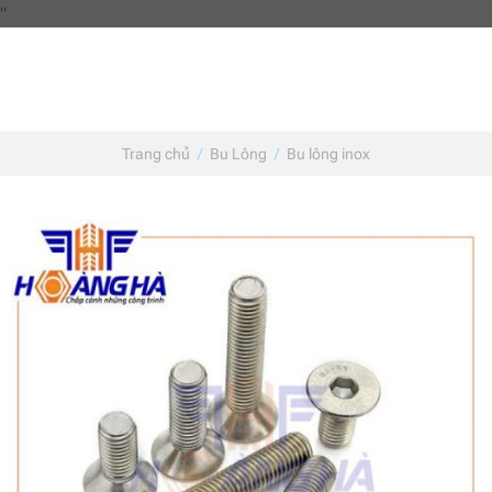
Skip
"
to
content
Trang chủ
/
Bu Lông
/
Bu lông inox