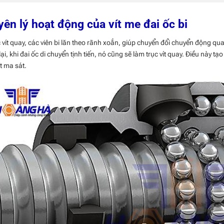
ên lý hoạt động của vít me đai ốc bi
c vít quay, các viên bi lăn theo rãnh xoắn, giúp chuyển đổi chuyển động qua
ại, khi đai ốc di chuyển tịnh tiến, nó cũng sẽ làm trục vít quay. Điều này t
ít ma sát.