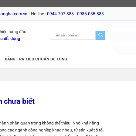
rí, Vít gỗ, Giá tốt nhất, Chất lượng hàng đầu!
oangha.com.vn
Hotline :
0944.707.888
-
0985.035.888
hiệu hàng đầu
Tìm
 chất lượng
kiếm:
BẢNG TRA TIÊU CHUẨN BU LÔNG
n chưa biết
ột thành phần quan trọng không thể thiếu. Nhờ khả năng
trong các ngành công nghiệp khác nhau, từ sản xuất ô tô,