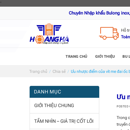
Skip
"
to
Chuyên Nhập khẩu Bulong inox, Ốc vít inox, 
content
Hỗ t
Toàn
TRANG CHỦ
GIỚI THIỆU
BU 
Trang chủ
/
Chia sẻ
/
Ưu nhược điểm của vít me đai ốc b
DANH MỤC
Ưu n
GIỚI THIỆU CHUNG
POSTED
Trong c
TẦM NHÌN – GIÁ TRỊ CỐT LÕI
truyền 