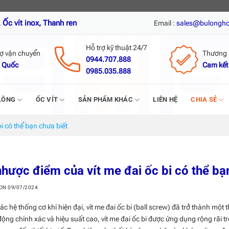
Thanh ren inox, Nở đạn inox, Tắc kê nở inox, Vít tự khoan inox, Vít t
Email :
sales@bulongh
Hỗ trợ kỹ thuật 24/7
rợ vận chuyển
Thương 
0944.707.888
 Quốc
Cam kết
0985.035.888
LÔNG
ỐC VÍT
SẢN PHẨM KHÁC
LIÊN HỆ
CHIA SẺ
i có thể bạn chưa biết
hược điểm của vít me đai ốc bi có thể bạ
 ON
09/07/2024
ác hệ thống cơ khí hiện đại, vít me đai ốc bi (ball screw) đã trở thành m
động chính xác và hiệu suất cao, vít me đai ốc bi được ứng dụng rộng rãi 