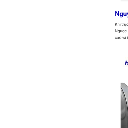
Nguy
Khi trụ
Ngược l
cao và 