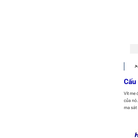
>
Cấu 
Vít me 
của nó.
ma sát 