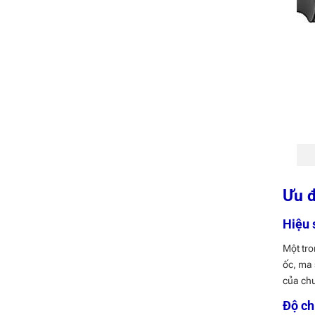
Ưu đ
Hiệu 
Một tro
ốc, ma 
của ch
Độ ch