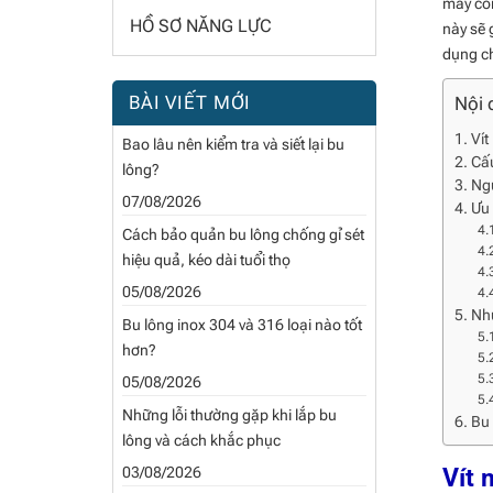
máy côn
HỒ SƠ NĂNG LỰC
này sẽ 
dụng c
BÀI VIẾT MỚI
Nội 
Vít
Bao lâu nên kiểm tra và siết lại bu
Cấu
lông?
Ngu
07/08/2026
Ưu 
Cách bảo quản bu lông chống gỉ sét
hiệu quả, kéo dài tuổi thọ
05/08/2026
Như
Bu lông inox 304 và 316 loại nào tốt
hơn?
05/08/2026
Những lỗi thường gặp khi lắp bu
Bu 
lông và cách khắc phục
03/08/2026
Vít 