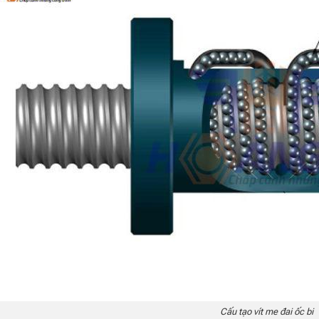
Cấu tạo vít me đai ốc bi