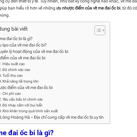
g cụ đến thiết bị y tế. Tuy nhiên, như bất kỳ công nghệ nào khác, vít me đa
giúp bạn hiểu rõ hơn về những
ưu nhược điểm của vít me đai ốc bi
, từ đó c
húng.
dung bài viết
 me đai ốc bi là gì?
 tạo của vít me đai ốc bi?
yên lý hoạt động của vít me đai ốc bi
điểm của vít me đai ốc bi
Hiệu suất cao
Độ chính xác cao
Tuổi thọ cao
Khả năng tải trọng lớn
ợc điểm của vít me đai ốc bi
Chi phí cao
Yêu cầu bảo trì chính xác
Độ nhạy cảm với bụi bẩn
Khó khăn trong quá trình sản xuất
Lông Hoàng Hà – Địa chỉ cung cấp vít me đai ốc bi uy tín
me đai ốc bi là gì?