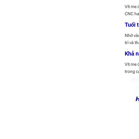
Vít me 
CNC hay
Tuổi 
Nhờ vào
trì và 
Khả n
Vít me 
trong c