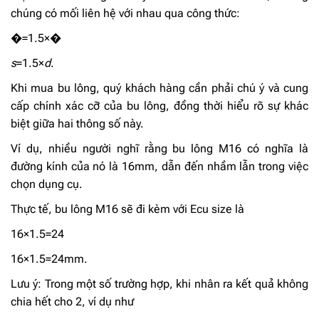
chúng có mối liên hệ với nhau qua công thức:
�=1.5×�
s
=1.5×
d
.
Khi mua bu lông, quý khách hàng cần phải chú ý và cung
cấp chính xác cỡ của bu lông, đồng thời hiểu rõ sự khác
biệt giữa hai thông số này.
Ví dụ, nhiều người nghĩ rằng bu lông M16 có nghĩa là
đường kính của nó là 16mm, dẫn đến nhầm lẫn trong việc
chọn dụng cụ.
Thực tế, bu lông M16 sẽ đi kèm với Ecu size là
16×1.5=24
16×1.5=24
mm.
Lưu ý: Trong một số trường hợp, khi nhân ra kết quả không
chia hết cho 2, ví dụ như