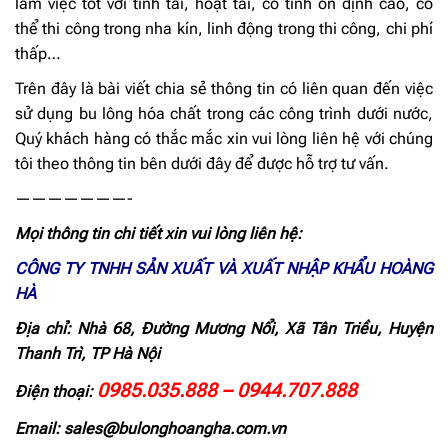
làm việc tốt với tĩnh tải, hoạt tải, có tính ổn định cao, có
thể thi công trong nha kín, linh động trong thi công, chi phí
thấp…
Trên đây là bài viết chia sẻ thông tin có liên quan đến việc
sử dụng bu lông hóa chất trong các công trình dưới nước,
Quý khách hàng có thắc mắc xin vui lòng liên hệ với chúng
tôi theo thông tin bên dưới đây để được hỗ trợ tư vấn.
———————-
Mọi thông tin chi tiết xin vui lòng liên hệ:
CÔNG TY TNHH SẢN XUẤT VÀ XUẤT NHẬP KHẨU HOÀNG
HÀ
Địa chỉ: Nhà 68, Đường Mương Nổi, Xã Tân Triều, Huyện
Thanh Trì, TP Hà Nội
0985.035.888 – 0944.707.888
Điện thoại:
Email: sales@bulonghoangha.com.vn