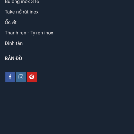
Bulong inox 316
Take nở rút inox
Ốc vít
Thanh ren - Ty ren inox
Đinh tán
BẢN ĐỒ