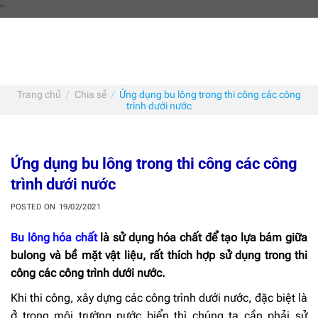
Skip
"
to
content
Trang chủ
/
Chia sẻ
/
Ứng dụng bu lông trong thi công các công
trình dưới nước
Ứng dụng bu lông trong thi công các công
trình dưới nước
POSTED ON
19/02/2021
Bu lông hóa chất
là sử dụng hóa chất để tạo lựa bám giữa
bulong và bề mặt vật liệu, rất thích hợp sử dụng trong thi
công các công trình dưới nước.
Khi thi công, xây dựng các công trình dưới nước, đặc biệt là
ở trong môi trường nước biển thì chúng ta cần phải sử