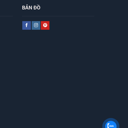
BẢN ĐỒ