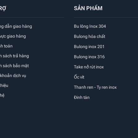
RỢ
SẢN PHẨM
g dẫn giao hàng
Bu lông Inox 304
 vực giao hàng
Bulong hóa chất
nh toán
Bulong inox 201
h sách trả hàng
Bulong inox 316
nh sách bảo mật
Take nở rút inox
 khoản dịch vụ
Ốc vít
thiệu
Thanh ren - Ty ren inox
 hệ
Đinh tán