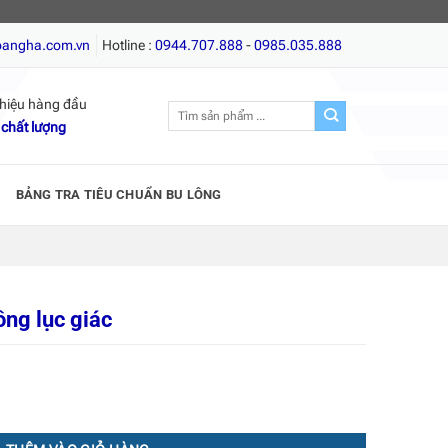
 Vít gỗ, Giá tốt nhất, Chất lượng hàng đầu!
oangha.com.vn
Hotline :
0944.707.888
-
0985.035.888
hiệu hàng đầu
Tìm
 chất lượng
kiếm:
BẢNG TRA TIÊU CHUẨN BU LÔNG
ông lục giác
ượng