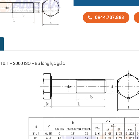
0944.707.888
10.1 – 2000 ISO – Bu lông lục giác