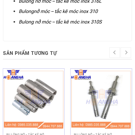
Bulong nở móc – tắc kê móc inox 316L
Bulongnở móc – tắc kê móc inox 310
Bulong nở móc – tắc kê móc inox 310S
SẢN PHẨM TƯƠNG TỰ
BU LÔNG NỞ – TẮC KÊ NỞ
BU LÔNG NỞ – TẮC KÊ NỞ