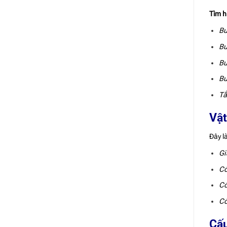
Tìm h
Bu
Bu
Bu
Bu
Tắ
Vật
Đây l
Gi
Có
Có
Có
Cấu