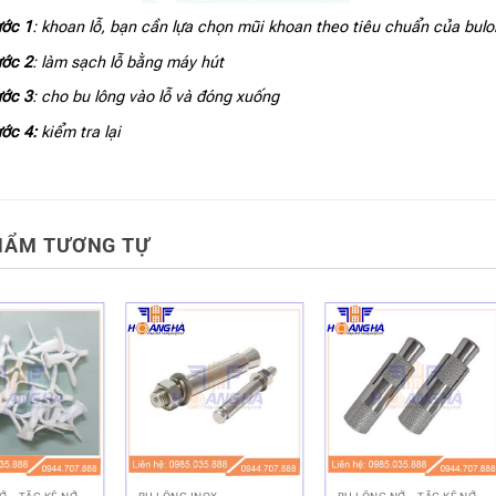
ớc 1
: khoan lỗ, bạn cần lựa chọn mũi khoan theo tiêu chuẩn của bulo
ớc 2
: làm sạch lỗ bằng máy hút
ớc 3
: cho bu lông vào lỗ và đóng xuống
ớc 4:
kiểm tra lại
HẨM TƯƠNG TỰ