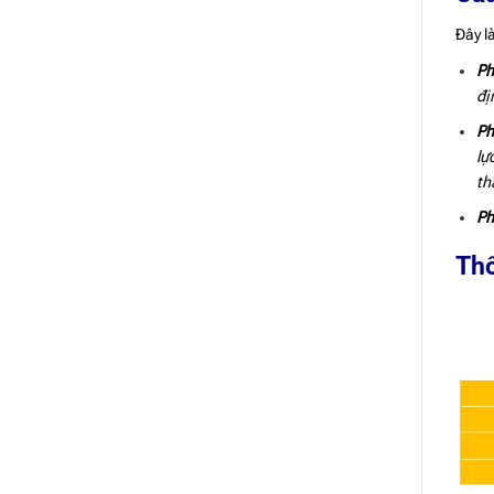
Đây l
Ph
đị
Ph
lự
th
Ph
Thô