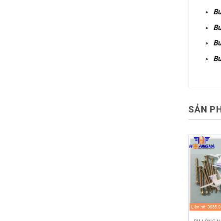
Bư
Bư
Bư
Bư
SẢN P