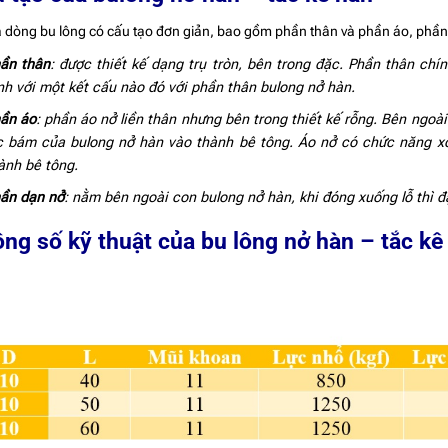
à dòng bu lông có cấu tạo đơn giản, bao gồm phần thân và phần áo, phần n
ần thân
: được thiết kế dạng trụ tròn, bên trong đặc. Phần thân chí
nh với một kết cấu nào đó với phần thân bulong nở hàn.
ần áo
: phần áo nở liền thân nhưng bên trong thiết kế rỗng. Bên ngo
c bám của bulong nở hàn vào thành bê tông. Áo nở có chức năng xo
ành bê tông.
ần dạn nở
: nằm bên ngoài con bulong nở hàn, khi đóng xuống lỗ thì đ
ng số kỹ thuật của bu lông nở hàn – tắc kê