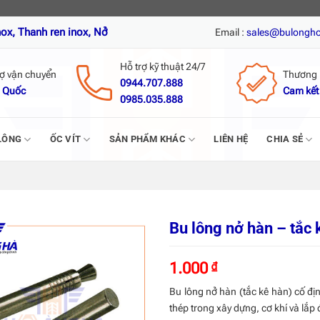
 inox, Nở đạn inox, Tắc kê nở inox, Vít tự khoan inox, Vít trí, Vít g
Email :
sales@bulongh
Hỗ trợ kỹ thuật 24/7
rợ vận chuyển
Thương 
0944.707.888
 Quốc
Cam kết
0985.035.888
LÔNG
ỐC VÍT
SẢN PHẨM KHÁC
LIÊN HỆ
CHIA SẺ
Bu lông nở hàn – tắc 
1.000
₫
Bu lông nở hàn (tắc kê hàn) cố địn
thép trong xây dựng, cơ khí và lắp 