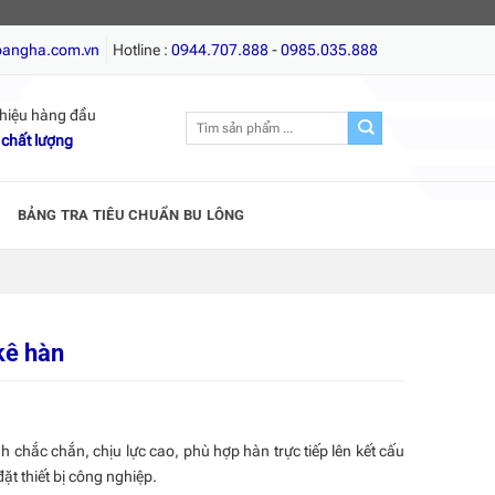
ỗ, Giá tốt nhất, Chất lượng hàng đầu!
oangha.com.vn
Hotline :
0944.707.888
-
0985.035.888
hiệu hàng đầu
Tìm
 chất lượng
kiếm:
BẢNG TRA TIÊU CHUẨN BU LÔNG
kê hàn
h chắc chắn, chịu lực cao, phù hợp hàn trực tiếp lên kết cấu
đặt thiết bị công nghiệp.