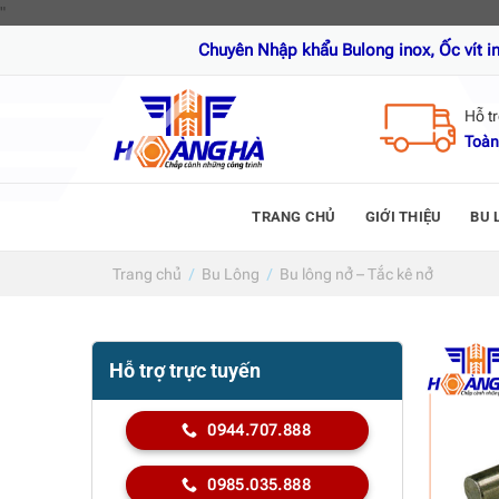
Skip
"
to
Chuyên Nhập khẩu Bulong inox, Ốc vít inox, Thanh ren
content
Hỗ t
Toàn
TRANG CHỦ
GIỚI THIỆU
BU 
Trang chủ
/
Bu Lông
/
Bu lông nở – Tắc kê nở
Hỗ trợ trực tuyến
0944.707.888
0985.035.888