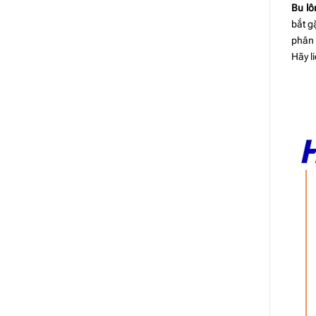
Bu lô
bắt g
phân 
Hãy l