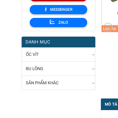
MESSENGER
ZALO
DANH MỤC
ỐC VÍT
BU LÔNG
SẢN PHẨM KHÁC
MÔ TẢ