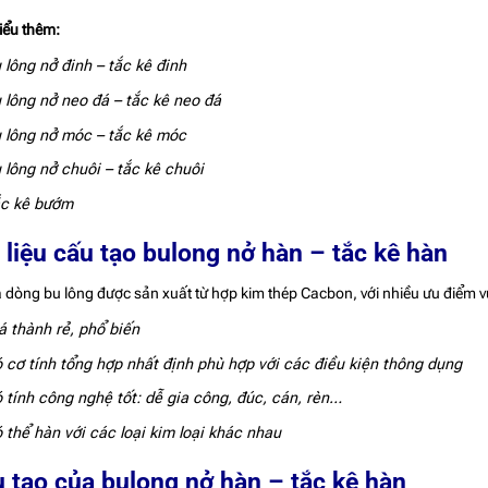
iểu thêm:
 lông nở đinh – tắc kê đinh
 lông nở neo đá – tắc kê neo đá
 lông nở móc – tắc kê móc
 lông nở chuôi – tắc kê chuôi
c kê bướm
 liệu cấu tạo bulong nở hàn – tắc kê hàn
à dòng bu lông được sản xuất từ hợp kim thép Cacbon, với nhiều ưu điểm vư
á thành rẻ, phổ biến
 cơ tính tổng hợp nhất định phù hợp với các điều kiện thông dụng
 tính công nghệ tốt: dễ gia công, đúc, cán, rèn…
 thể hàn với các loại kim loại khác nhau
 tạo của bulong nở hàn – tắc kê hàn