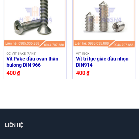
ỐC VÍT BAKE (PAKE)
VÍT INOX
Vít Pake đầu ovan thân
Vít trí lục giác đầu nhọn
bulong DIN 966
DIN914
400
₫
400
₫
LIÊN HỆ