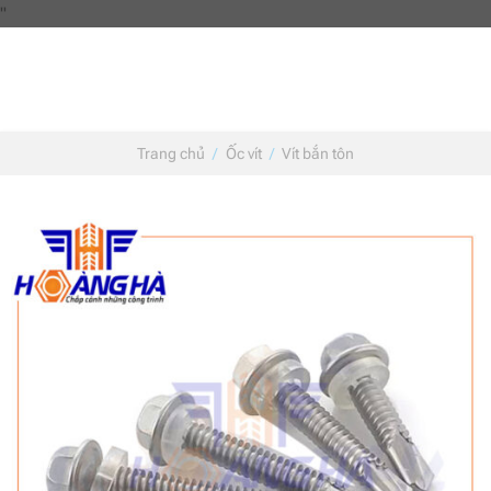
Skip
"
to
content
Trang chủ
/
Ốc vít
/
Vít bắn tôn