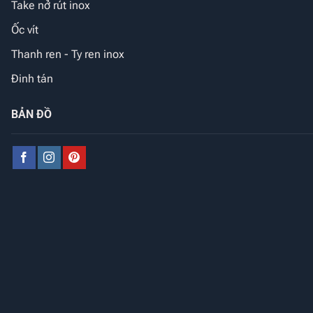
Take nở rút inox
Ốc vít
Thanh ren - Ty ren inox
Đinh tán
BẢN ĐỒ