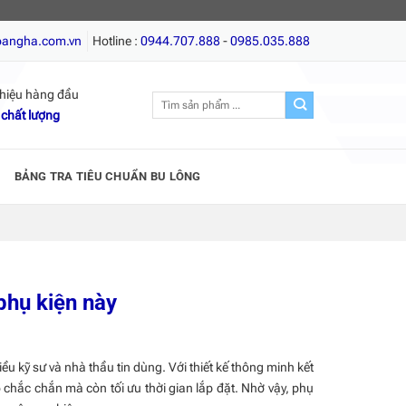
rí, Vít gỗ, Giá tốt nhất, Chất lượng hàng đầu!
oangha.com.vn
Hotline :
0944.707.888
-
0985.035.888
hiệu hàng đầu
Tìm
 chất lượng
kiếm:
BẢNG TRA TIÊU CHUẨN BU LÔNG
 phụ kiện này
ều kỹ sư và nhà thầu tin dùng. Với thiết kế thông minh kết
 chắc chắn mà còn tối ưu thời gian lắp đặt. Nhờ vậy, phụ