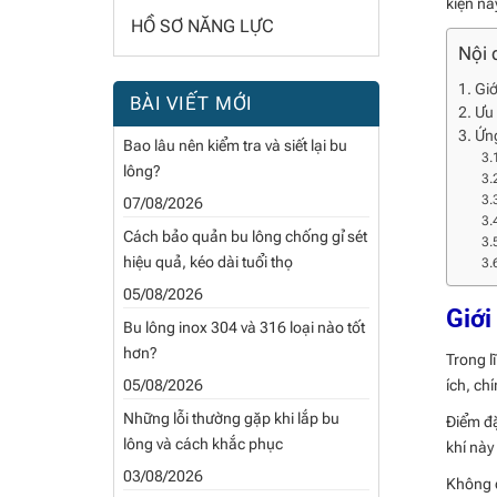
kiện nà
HỒ SƠ NĂNG LỰC
Nội 
Giớ
BÀI VIẾT MỚI
Ưu 
Ứng
Bao lâu nên kiểm tra và siết lại bu
lông?
07/08/2026
Cách bảo quản bu lông chống gỉ sét
hiệu quả, kéo dài tuổi thọ
05/08/2026
Giới
Bu lông inox 304 và 316 loại nào tốt
hơn?
Trong l
05/08/2026
ích, ch
Những lỗi thường gặp khi lắp bu
Điểm đ
lông và cách khắc phục
khí này
03/08/2026
Không c