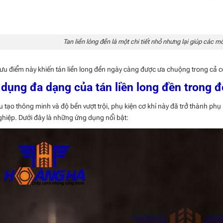
Tan liền lòng đền là một chi tiết nhỏ nhưng lại giúp các 
u điểm này khiến tán liền long đền ngày càng được ưa chuộng trong cả c
dụng đa dạng của tán liền long đền trong đ
 tạo thông minh và độ bền vượt trội, phụ kiện cơ khí này đã trở thành phụ
hiệp. Dưới đây là những ứng dụng nổi bật: