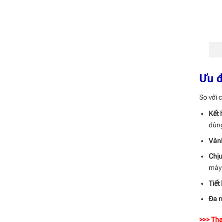
Ưu đ
So với 
Kết 
dùng
Vành
Chịu
máy
Tiết
Đa n
>>> Th