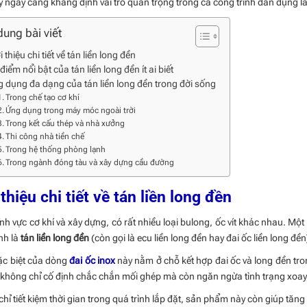
y ngày càng khẳng định vai trò quan trọng trong cả công trình dân dụng l
dung bài viết
i thiệu chi tiết về tán liền long đền
điểm nổi bật của tán liền long đền ít ai biết
 dụng đa dạng của tán liền long đền trong đời sống
Trong chế tạo cơ khí
Ứng dụng trong máy móc ngoài trời
Trong kết cấu thép và nhà xưởng
Thi công nhà tiền chế
Trong hệ thống phòng lạnh
Trong ngành đóng tàu và xây dựng cầu đường
 thiệu chi tiết về tán liền long đền
ĩnh vực cơ khí và xây dựng, có rất nhiều loại bulong, ốc vít khác nhau. M
ính là
tán liền long đền
(còn gọi là ecu liền long đền hay đai ốc liền long đền
ặc biệt của dòng
đai ốc inox
này nằm ở chỗ kết hợp đai ốc và long đền trong
 không chỉ cố định chắc chắn mối ghép mà còn ngăn ngừa tình trạng xoay
hỉ tiết kiệm thời gian trong quá trình lắp đặt, sản phẩm này còn giúp tăn