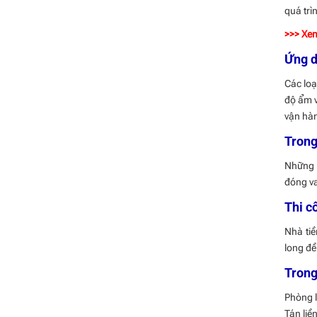
quá trì
>>> Xe
Ứng d
Các loạ
độ ẩm v
vận hàn
Trong
Những c
đóng va
Thi c
Nhà tiề
long đề
Trong
Phòng l
Tán liề