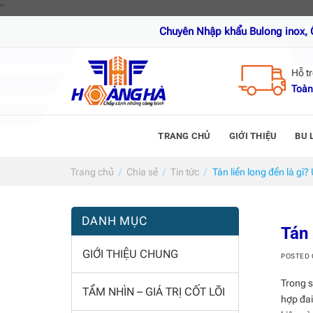
Skip
"
to
Chuyên Nhập khẩu Bulong inox, Ốc vít inox, T
content
Hỗ t
Toàn
TRANG CHỦ
GIỚI THIỆU
BU 
Trang chủ
/
Chia sẻ
/
Tin tức
/
Tán liền long đền là gì?
DANH MỤC
Tán 
GIỚI THIỆU CHUNG
POSTED
Trong s
TẦM NHÌN – GIÁ TRỊ CỐT LÕI
hợp đai