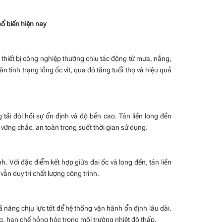
ổ biến hiện nay
hiết bị công nghiệp thường chịu tác động từ mưa, nắng,
n tình trạng lỏng ốc vít, qua đó tăng tuổi thọ và hiệu quả
ải đòi hỏi sự ổn định và độ bền cao. Tán liền long đền
 vững chắc, an toàn trong suốt thời gian sử dụng.
 Với đặc điểm kết hợp giữa đai ốc và long đền, tán liền
 vẫn duy trì chất lượng công trình.
ả năng chịu lực tốt để hệ thống vận hành ổn định lâu dài.
ng, hạn chế hỏng hóc trong môi trường nhiệt độ thấp.