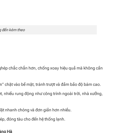
ng đền kèm theo
ối ghép chắc chắn hơn, chống xoay hiệu quả mà không cần
“ăn” chặt vào bề mặt, tránh trượt và đảm bảo độ bám cao.
t, nhiều rung động như công trình ngoài trời, nhà xưởng,
 đặt nhanh chóng và đơn giản hơn nhiều.
 thép, đóng tàu cho đến hệ thống lạnh.
oàng Hà