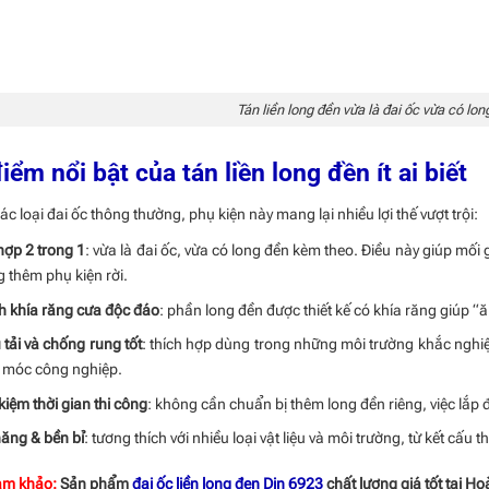
Tán liền long đền vừa là đai ốc vừa có lo
iểm nổi bật của tán liền long đền ít ai biết
các loại đai ốc thông thường, phụ kiện này mang lại nhiều lợi thế vượt trội:
hợp 2 trong 1
: vừa là đai ốc, vừa có long đền kèm theo. Điều này giúp m
 thêm phụ kiện rời.
 khía răng cưa độc đáo
: phần long đền được thiết kế có khía răng giúp 
 tải và chống rung tốt
: thích hợp dùng trong những môi trường khắc nghiệ
 móc công nghiệp.
 kiệm thời gian thi công
: không cần chuẩn bị thêm long đền riêng, việc lắp
ăng & bền bỉ
: tương thích với nhiều loại vật liệu và môi trường, từ kết cấu
am khảo:
Sản phẩm
đai ốc liền long đen Din 6923
chất lượng giá tốt tại H