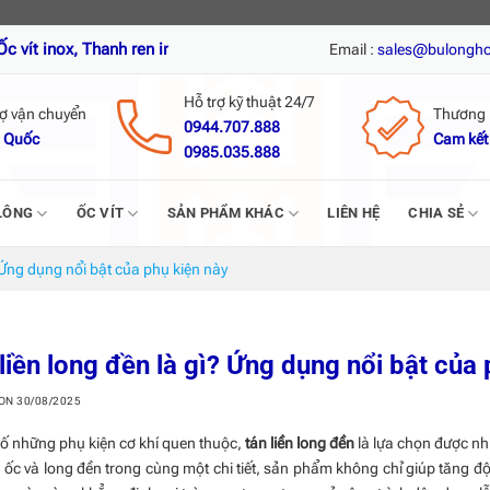
hanh ren inox, Nở đạn inox, Tắc kê nở inox, Vít tự khoan inox, Vít t
Email :
sales@bulongh
Hỗ trợ kỹ thuật 24/7
rợ vận chuyển
Thương 
0944.707.888
 Quốc
Cam kết
0985.035.888
LÔNG
ỐC VÍT
SẢN PHẨM KHÁC
LIÊN HỆ
CHIA SẺ
 Ứng dụng nổi bật của phụ kiện này
liền long đền là gì? Ứng dụng nổi bật của
 ON
30/08/2025
ố những phụ kiện cơ khí quen thuộc,
tán liền long đền
là lựa chọn được nhi
 ốc và long đền trong cùng một chi tiết, sản phẩm không chỉ giúp tăng độ