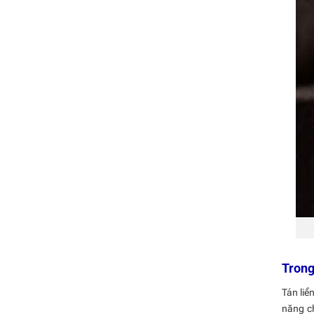
Trong
Tán liề
năng ch