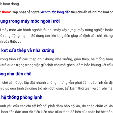
nh hoạt động.
m thêm:
Cập nhật bảng tra
kích thước lông đền
tiêu chuẩn và những loại ph
ụng trong máy móc ngoài trời
i máy móc vận hành ngoài trời như máy xây dựng, máy nông nghiệp hoặc t
à rung động mạnh. Sử dụng tán liền long đền giúp cố định các chi tiết, ngă
h của thiết bị.
 kết cấu thép và nhà xưởng
ông trình kết cấu thép như khung nhà xưởng, giàn thép, hệ thống băng t
i trò quan trọng trong việc giữ chặt các mối ghép, đảm bảo khung kết cấu
ông nhà tiền chế
n chế cần được lắp đặt nhanh chóng nhưng vẫn phải đảm bảo tính ổn định.
n giúp quá trình thi công trở nên đơn giản, tiết kiệm thời gian và chi phí mà
 hệ thống phòng lạnh
ạnh yêu cầu các chi tiết kết nối phải đảm bảo độ kín, độ chắc chắn và kh
n long đền đáp ứng tốt điều kiện này, giúp tăng độ bền của toàn bộ hệ thố