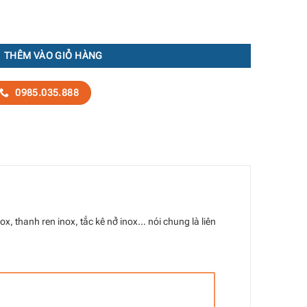
 lượng
THÊM VÀO GIỎ HÀNG
0985.035.888
ox, thanh ren inox, tắc kê nở inox… nói chung là liên