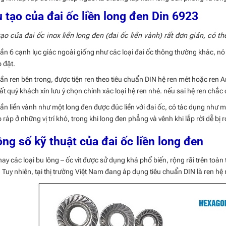
 tạo của đai ốc liền long đen Din 6923
ạo của đai ốc inox liền long đen (đai ốc liền vành) rất đơn giản, có th
ần 6 cạnh lục giác ngoài giống như các loại đai ốc thông thường khác, nó có
p đặt.
ần ren bên trong, được tiện ren theo tiêu chuẩn DIN hệ ren mét hoặc ren 
ất quý khách xin lưu ý chọn chính xác loại hệ ren nhé. nếu sai hệ ren chắc
ần liền vành như một long đen được đúc liền với đai ốc, có tác dụng như m
p ráp ở những vị trí khó, trong khi long đen phẳng và vênh khi lắp rời dễ bị rơ
ng số kỹ thuật của đai ốc liền long đen
nay các loại bu lông – ốc vít được sử dụng khá phổ biến, rộng rãi trên toàn 
 Tuy nhiên, tại thị trường Việt Nam đang áp dụng tiêu chuẩn DIN là ren hệ 