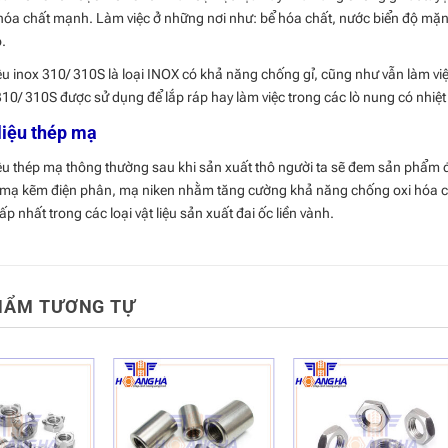
óa chất mạnh. Làm việc ở những nơi như: bể hóa chất, nước biển độ mặn 
.
iệu inox 310/ 310S là loại INOX có khả năng chống gỉ, cũng như vẫn làm việc
310/ 310S được sử dụng để lắp ráp hay làm việc trong các lò nung có nhiệt 
liệu thép mạ
iệu thép mạ thông thường sau khi sản xuất thô người ta sẽ đem sản phẩ
mạ kẽm điện phân, mạ niken nhằm tăng cường khả năng chống oxi hóa của
ấp nhất trong các loại vật liệu sản xuất đai ốc liền vành.
HẨM TƯƠNG TỰ