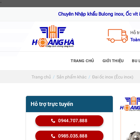
Skip
"
to
Chuyên Nhập khẩu Bulong inox, Ốc vít inox, Thanh r
content
Hỗ t
Toàn
TRANG CHỦ
GIỚI THIỆU
BU 
Trang chủ
/
Sản phẩm khác
/
Đai ốc inox (Êcu inox)
Hỗ trợ trực tuyến
0944.707.888
0985.035.888