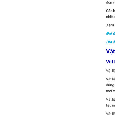
đơn v
Các l
nhiều
Xem 
Đai ố
Đia 
Vật
Vật 
Vật l
Vật li
đúng 
môi tr
Vật l
liệu i
Vật l