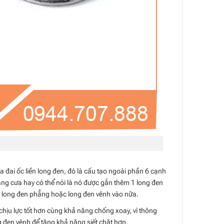
a đai ốc liền long đen, đó là cấu tạo ngoài phần 6 cạnh
răng cưa hay có thể nói là nó được gắn thêm 1 long đen
êm long đen phẳng hoặc long đen vênh vào nữa.
 chịu lực tốt hơn cùng khả năng chống xoay, vì thông
 đen vênh để tăng khả năng siết chặt hơn.