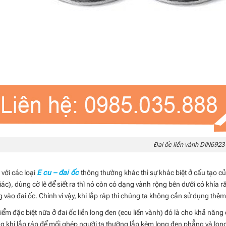
Đai ốc liền vành DIN6923
 với các loại
E cu – đai ốc
thông thường khác thì sự khác biệt ở cấu tạo củ
giác), dùng cờ lê để siết ra thì nó còn có dạng vành rộng bên dưới có khía 
 vào đai ốc. Chính vì vậy, khi lắp ráp thì chúng ta không cần sử dụng th
iểm đặc biệt nữa ở đai ốc liền long đen (ecu liền vành) đó là cho khả năng
g khi lắp ráp để mối ghép người ta thường lắp kèm long đen phẳng và long