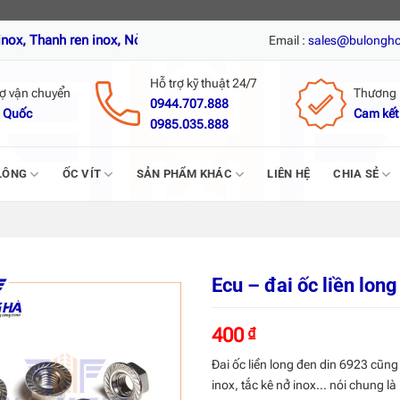
en inox, Nở đạn inox, Tắc kê nở inox, Vít tự khoan inox, Vít trí, Ví
Email :
sales@bulongh
Hỗ trợ kỹ thuật 24/7
rợ vận chuyển
Thương 
0944.707.888
 Quốc
Cam kết
0985.035.888
LÔNG
ỐC VÍT
SẢN PHẨM KHÁC
LIÊN HỆ
CHIA SẺ
Ecu – đai ốc liền lon
400
₫
Đai ốc liền long đen din 6923 cũng
inox, tắc kê nở inox… nói chung là l