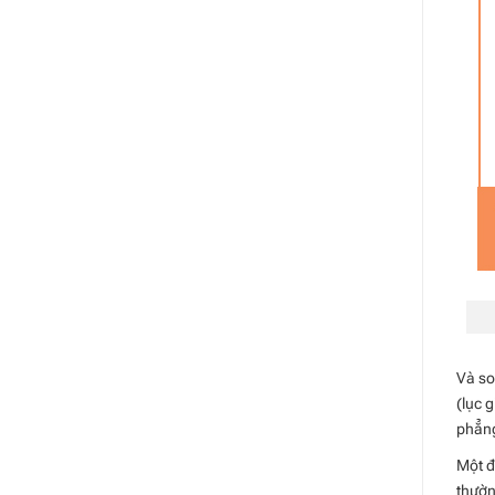
Và so
(lục 
phẳng
Một đ
thườn