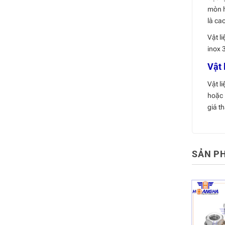
mòn h
là cao
Vật l
inox 
Vật 
Vật l
hoặc 
giá th
SẢN P