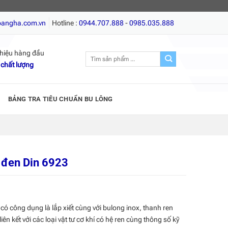
t gỗ, Giá tốt nhất, Chất lượng hàng đầu!
oangha.com.vn
Hotline :
0944.707.888
-
0985.035.888
hiệu hàng đầu
Tìm
 chất lượng
kiếm:
BẢNG TRA TIÊU CHUẨN BU LÔNG
g đen Din 6923
 có công dụng là lắp xiết cùng với bulong inox, thanh ren
iên kết với các loại vật tư cơ khí có hệ ren cùng thông số kỹ