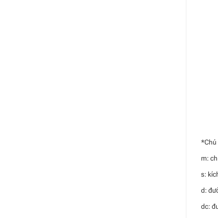
*Chú 
m: ch
s: kíc
d: đư
dc: đ