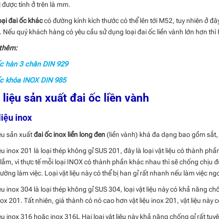
ị được tính ở trên là mm.
oại đai ốc khác
có đường kính kích thước có thể lên tới M52, tuy nhiên ở 
. Nếu quý khách hàng có yêu cầu sử dụng loại đai ốc liền vành lớn hơn th
thêm:
c hàn 3 chân DIN 929
ốc khóa INOX DIN 985
 liệu sản xuất đai ốc liền vành
liệu inox
iệu sản xuất
đai ốc inox liền long đen
(liền vành) khá đa dạng bao gồm sắt,
ệu inox 201 là loại thép không gỉ SUS 201, đây là loại vật liệu có thành phần
lắm, vì thực tế mỗi loại INOX có thành phần khác nhau thì sẽ chống chịu đư
ường làm việc. Loại vật liệu này có thể bị han gỉ rất nhanh nếu làm việc ngo
iệu inox 304 là loại thép không gỉ SUS 304, loại vật liệu này có khả năng ch
nox 201. Tất nhiên, giá thành có nó cao hơn vật liệu inox 201, vật liệu này 
iệu inox 316 hoặc inox 316L Hai loại vật liệu này khả năng chống gỉ rất tuyệt