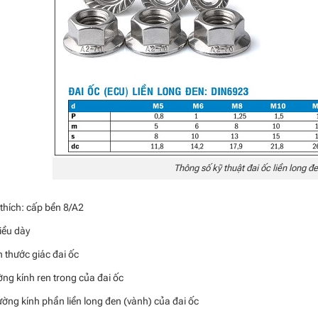
Thông số kỹ thuật đai ốc liền long đ
thích: cấp bền 8/A2
iều dày
h thước giác đai ốc
ờng kính ren trong của đai ốc
ường kính phần liền long đen (vành) của đai ốc