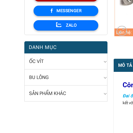
MESSENGER
ZALO
DANH MỤC
ỐC VÍT
MÔ TẢ
BU LÔNG
Côn
SẢN PHẨM KHÁC
Đai ố
kết vớ