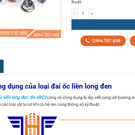
thuật.
Ecu – đai ốc liền long đen Din 6923 số
0944.707.888
g dụng của loại đai ốc liền long đen
c liền long đen din 6923
cũng có công dụng là lắp xiết cùng với bulong in
i các loại vật tư cơ khí có hệ ren cùng thông số kỹ thuật.