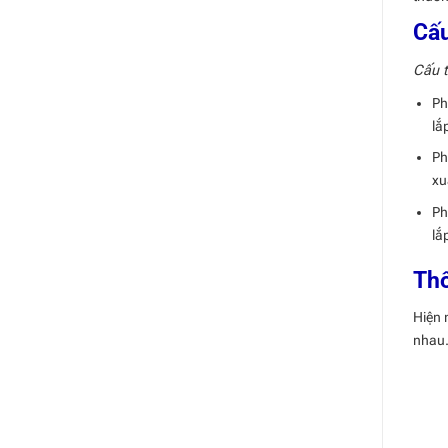
Cấu
Cấu t
Ph
lắ
Ph
xu
Ph
lắ
Thô
Hiện 
nhau.