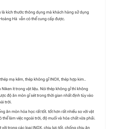
đây là kích thước thông dụng mà khách hàng sử dụng
ì Hoàng Hà vẫn có thể cung cấp được.
 thép mạ kẽm, thép không gỉ INOX, thép hợp kim..
 Niken ít trong vật liệu. Nói thép không gỉ thì không
ợc độ ăn mòn gỉ sét trong thời gian nhất định tùy vào
ài trời.
ống ăn mòn hóa học rất tốt. tốt hơn rất nhiều so với vật
có thể làm việc ngoài trời, độ muối và hóa chất vừa phải.
 vời trong các loại INOX, chịu lực tốt, chống chịu ăn