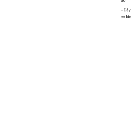
áo.
– Dây
có kí