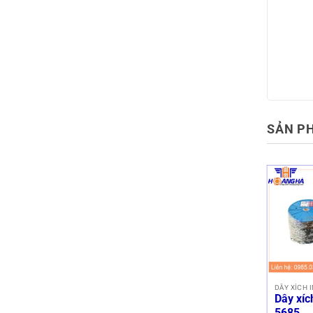
SẢN P
DÂY XÍCH 
Dây xíc
5685