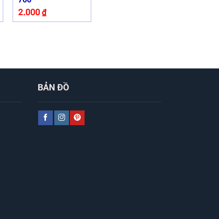
2.000
₫
BẢN ĐỒ