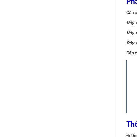
Phâ
Căn c
Dây x
Dây x
Dây x
Căn c
Thô
Đường