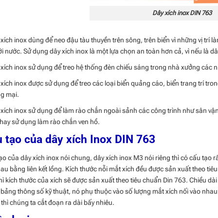
Dây xích inox DIN 763
 xích inox dùng để neo đậu tàu thuyền trên sông, trên biển vì những vị trí l
ới nước. Sử dụng dây xích inox là một lựa chọn an toàn hơn cả, vì nếu là dâ
 xích inox sử dụng để treo hệ thống đèn chiếu sáng trong nhà xưởng các 
 xích inox được sử dụng để treo các loại biển quảng cáo, biển trang trí tro
g mại.
 xích inox sử dụng để làm rào chắn ngoài sảnh các công trình như sân vậ
 hay sử dụng làm rào chắn ven hồ.
 tạo của dây xích Inox DIN 763
ạo của dây xích inox nói chung, dây xích inox M3 nói riêng thì có cấu tạo r
hau bằng liên kết lồng. Kích thước nỗi mắt xích đều được sản xuất theo ti
thì kích thước của xích sẽ được sản xuất theo tiêu chuẩn Din 763. Chiều dà
 bảng thông số kỹ thuật, nó phụ thuộc vào số lượng mắt xích nối vào nha
 thì chúng ta cắt đoạn ra dài bấy nhiêu.