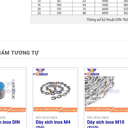
Thông số kỹ thuật DIN 763
HẨM TƯƠNG TỰ
INOX
DÂY XÍCH INOX
DÂY XÍCH INOX
h inox DIN
Dây xích inox M4
Dây xích inox M10
(D4)
(D10)