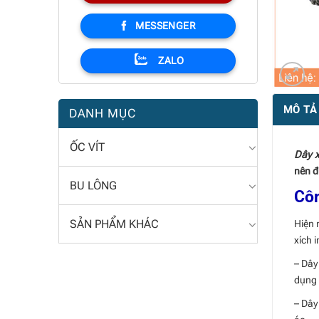
MESSENGER
ZALO
MÔ TẢ
DANH MỤC
ỐC VÍT
Dây x
nên đ
BU LÔNG
Côn
SẢN PHẨM KHÁC
Hiện 
xích i
– Dây
dụng 
– Dây