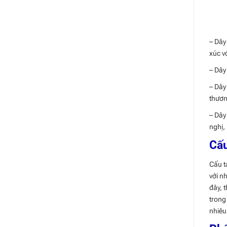
– Dây
xúc v
– Dây
– Dây
thươn
– Dây
nghị,
Cấu
Cấu t
với n
đây, 
trong
nhiêu