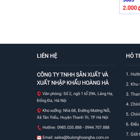
2.000
LIÊN HỆ
HỖ T
CÔNG TY TNHH SẢN XUẤT VÀ
1.
Hướn
XUẤT NHẬP KHẨU HOÀNG HÀ
2. Khu
Văn phòng: Số 2, ngõ 1 tổ 29A, Láng Hạ,
3. Tha
Đống Đa, Hà Nội
4. Chín
Kho xưởng: Nhà 68, Đường Mương Nổi,
5. Chí
Xã Tân Triều, Huyện Thanh Trì, TP Hà Nội
6. Điều
Hotline: 0985.035.888 - 0944.707.888
7. Giới 
Email:
sales@bulonghoangha.com.vn