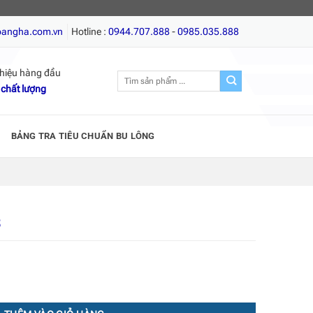
Vít gỗ, Giá tốt nhất, Chất lượng hàng đầu!
oangha.com.vn
Hotline :
0944.707.888
-
0985.035.888
hiệu hàng đầu
Tìm
 chất lượng
kiếm:
BẢNG TRA TIÊU CHUẨN BU LÔNG
3