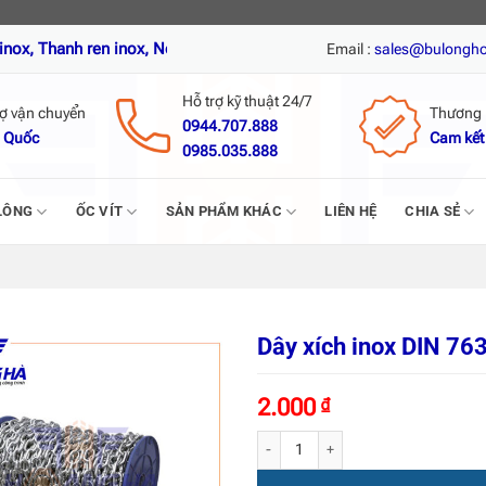
 ren inox, Nở đạn inox, Tắc kê nở inox, Vít tự khoan inox, Vít trí, 
Email :
sales@bulongh
Hỗ trợ kỹ thuật 24/7
rợ vận chuyển
Thương 
0944.707.888
 Quốc
Cam kết
0985.035.888
LÔNG
ỐC VÍT
SẢN PHẨM KHÁC
LIÊN HỆ
CHIA SẺ
Dây xích inox DIN 76
2.000
₫
Dây xích inox DIN 763 số lượng