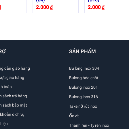
₫
2.000
₫
2.000
₫
RỢ
SẢN PHẨM
g dẫn giao hàng
Bu lông Inox 304
 vực giao hàng
Bulong hóa chất
nh toán
Bulong inox 201
h sách trả hàng
Bulong inox 316
nh sách bảo mật
Take nở rút inox
 khoản dịch vụ
Ốc vít
thiệu
Thanh ren - Ty ren inox