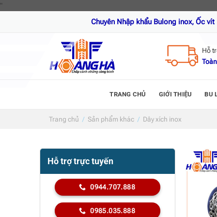
Skip
"
to
Chuyên Nhập khẩu Bulong inox, Ốc vít inox, Thanh
content
Hỗ t
Toàn
TRANG CHỦ
GIỚI THIỆU
BU 
Trang chủ
/
Sản phẩm khác
/
Dây xích inox
Hỗ trợ trực tuyến
0944.707.888
0985.035.888