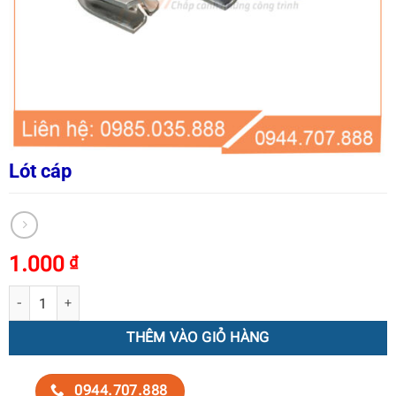
Lót cáp
1.000
₫
Lót cáp số lượng
THÊM VÀO GIỎ HÀNG
0944.707.888