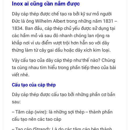
Inox ai cũng cần nắm được
Dây cáp thép được chế tạo ra bởi kỹ sư mỏ người
Đức là ông Wilhelm Albert trong những năm 1831 –
1834. Ban đầu, cáp thép chủ yếu được sử dụng tại
các hầm mỏ và sau đó nhanh chóng lan rộng ra
khắp nơi vì ưu điểm vượt trội hơn hẳn so với dây
thừng làm từ cây gai dầu hoặc dây xích kim loại.
Vậy cấu tạo của dây cáp thép như thế nào? Chúng
ta cùng nhau tìm hiểu trong phần tiếp theo của bài
viết nhé.
Cấu tạo của cáp thép
Dây cáp thép được cấu tạo bởi những phần cơ bản
sau:
– Tăm cáp (wire): là những sợi thép – thành phần
cấu tạo nên các tao cáp
– Tao cáp (Strand): Là do các tăm cáp bện thành