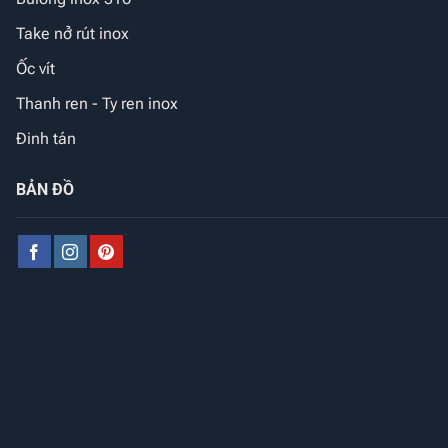
Take nở rút inox
Ốc vít
Thanh ren - Ty ren inox
Đinh tán
BẢN ĐỒ