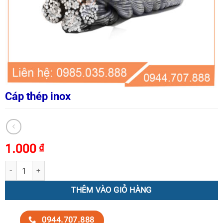
Cáp thép inox
1.000
₫
Cáp thép inox số lượng
THÊM VÀO GIỎ HÀNG
0944.707.888