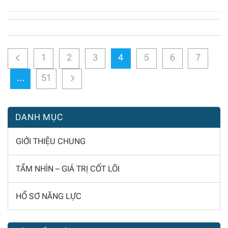
1
2
3
4
5
6
7
…
51
DANH MỤC
GIỚI THIỆU CHUNG
TẦM NHÌN – GIÁ TRỊ CỐT LÕI
HỒ SƠ NĂNG LỰC