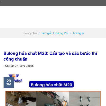
Skip
"
to
content
Trang chủ
/
Tác giả: Hoàng Phi
/
Trang 4
Bulong hóa chất M20: Cấu tạo và các bước thi
công chuẩn
POSTED ON
20/01/2026
20
Th1