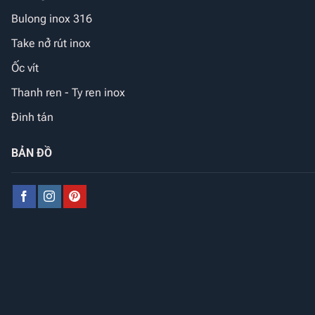
Bulong inox 316
Take nở rút inox
Ốc vít
Thanh ren - Ty ren inox
Đinh tán
BẢN ĐỒ