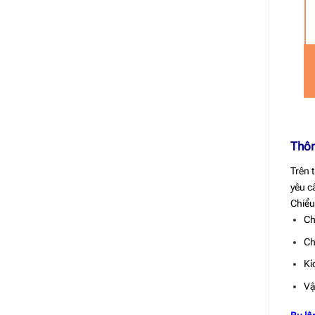
Thôn
Trên 
yêu c
Chiều
Ch
Ch
Kí
Vậ