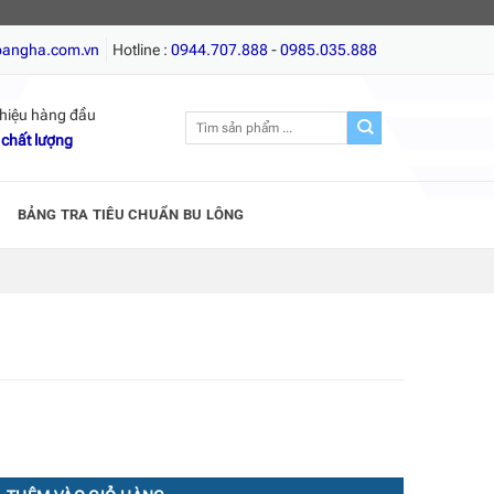
ít gỗ, Giá tốt nhất, Chất lượng hàng đầu!
oangha.com.vn
Hotline :
0944.707.888
-
0985.035.888
hiệu hàng đầu
Tìm
 chất lượng
kiếm:
BẢNG TRA TIÊU CHUẨN BU LÔNG