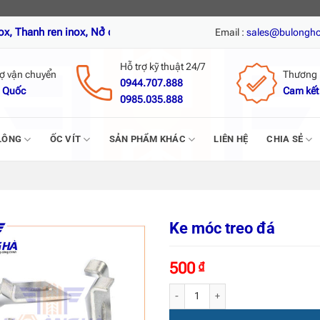
ren inox, Nở đạn inox, Tắc kê nở inox, Vít tự khoan inox, Vít trí, V
Email :
sales@bulongh
Hỗ trợ kỹ thuật 24/7
rợ vận chuyển
Thương 
0944.707.888
 Quốc
Cam kết
0985.035.888
LÔNG
ỐC VÍT
SẢN PHẨM KHÁC
LIÊN HỆ
CHIA SẺ
Ke móc treo đá
500
₫
Ke móc treo đá số lượng