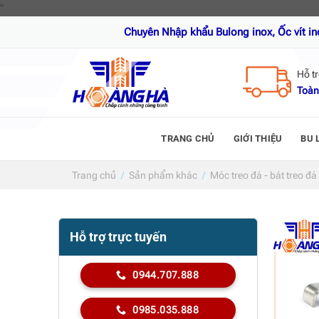
Skip
"
to
Chuyên Nhập khẩu Bulong inox, Ốc vít inox, Thanh 
content
Hỗ t
Toàn
TRANG CHỦ
GIỚI THIỆU
BU 
Trang chủ
/
Sản phẩm khác
/
Móc treo đá - bát treo đá
Hỗ trợ trực tuyến
0944.707.888
0985.035.888