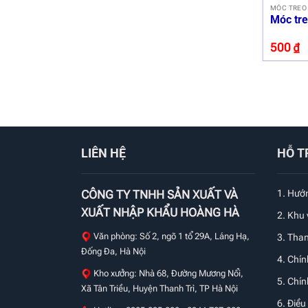
Móc tre
500
₫
LIÊN HỆ
HỖ T
CÔNG TY TNHH SẢN XUẤT VÀ
1.
Hướn
XUẤT NHẬP KHẨU HOÀNG HÀ
2. Khu
Văn phòng: Số 2, ngõ 1 tổ 29A, Láng Hạ,
3. Tha
Đống Đa, Hà Nội
4. Chín
Kho xưởng: Nhà 68, Đường Mương Nổi,
5. Chí
Xã Tân Triều, Huyện Thanh Trì, TP Hà Nội
6. Điều