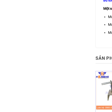
Bu l
Một s
Mó
Mó
Mó
SẢN P