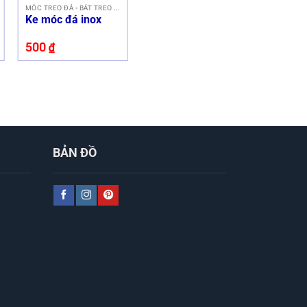
MÓC TREO ĐÁ - BÁT TREO ĐÁ
Ke móc đá inox
500
₫
BẢN ĐỒ