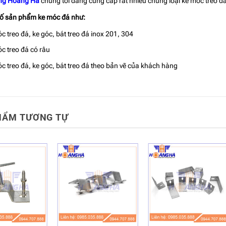
ông Hoàng Hà
chúng tôi đang cung cấp rất nhiều chủng loại ke móc treo đá
ố sản phẩm ke móc đá như:
c treo đá, ke góc, bát treo đá inox 201, 304
c treo đá có râu
c treo đá, ke góc, bát treo đá theo bản vẽ của khách hàng
HẨM TƯƠNG TỰ