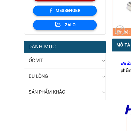
MESSENGER
ZALO
MÔ TẢ
DANH MỤC
ỐC VÍT
Bu l
phẩm
BU LÔNG
SẢN PHẨM KHÁC