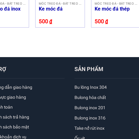
MÓC TREO ĐÁ - BÁT TREO ĐÁ
MÓC TREO ĐÁ - BÁT TREO ĐÁ
MÓC TREO ĐÁ - BÁT TREO ĐÁ
o đá inox
Ke móc đá
Ke móc đá thép
500
₫
500
₫
RỢ
SẢN PHẨM
g dẫn giao hàng
Bu lông Inox 304
 vực giao hàng
Bulong hóa chất
nh toán
Bulong inox 201
h sách trả hàng
Bulong inox 316
nh sách bảo mật
Take nở rút inox
 khoản dịch vụ
Ốc vít