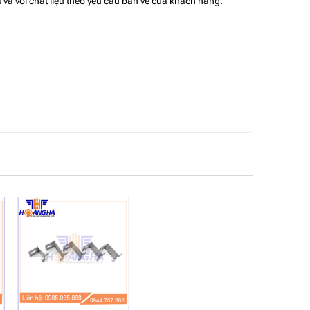
 và với chất liệu theo yêu cầu bản vẽ của khách hàng.