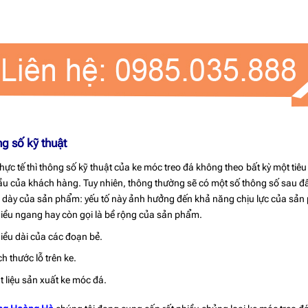
g số kỹ thuật
thực tế thì thông số kỹ thuật của ke móc treo đá không theo bất kỳ một ti
ầu của khách hàng. Tuy nhiên, thông thường sẽ có một số thông số sau đây
 dày của sản phẩm: yếu tố này ảnh hưởng đến khả năng chịu lực của sả
iều ngang hay còn gọi là bề rộng của sản phẩm.
iều dài của các đoạn bẻ.
ch thước lỗ trên ke.
t liệu sản xuất ke móc đá.