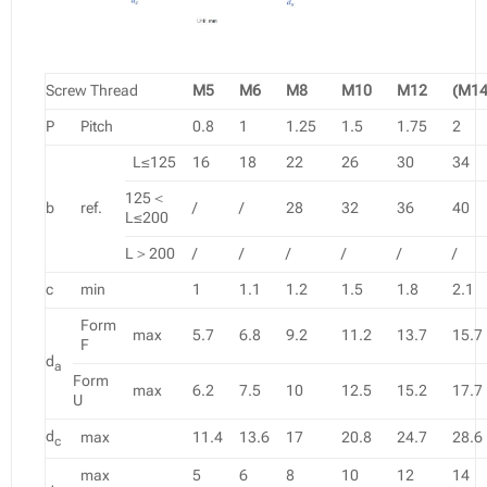
Screw Thread
M5
M6
M8
M10
M12
(M14
P
Pitch
0.8
1
1.25
1.5
1.75
2
L≤125
16
18
22
26
30
34
125＜
b
ref.
/
/
28
32
36
40
L≤200
L＞200
/
/
/
/
/
/
c
min
1
1.1
1.2
1.5
1.8
2.1
Form
max
5.7
6.8
9.2
11.2
13.7
15.7
F
d
a
Form
max
6.2
7.5
10
12.5
15.2
17.7
U
d
max
11.4
13.6
17
20.8
24.7
28.6
c
max
5
6
8
10
12
14