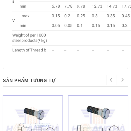
s
min
6.78
7.78
9.78
12.73
14.73
17.7
max
0.15
0.2
0.25
0.3
0.35
0.45
V
min
0.05
0.05
0.1
0.15
0.15
0.2
Weight of per 1000
–
–
–
–
–
–
steel products(≈kg)
Length of Thread b
–
–
–
–
–
–
SẢN PHẨM TƯƠNG TỰ