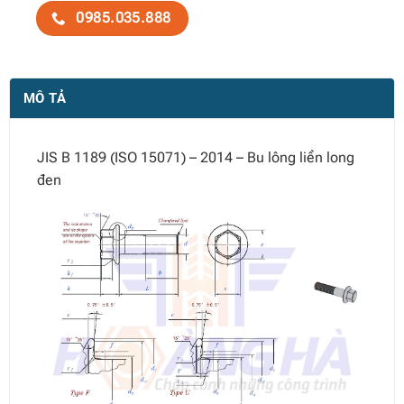
0985.035.888
MÔ TẢ
JIS B 1189 (ISO 15071) – 2014 – Bu lông liền long
đen