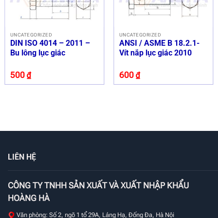
UNCATEGORIZED
UNCATEGORIZED
DIN ISO 4014 – 2011 –
ANSI / ASME B 18.2.1-
Bu lông lục giác
Vít nắp lục giác 2010
500
₫
600
₫
LIÊN HỆ
CÔNG TY TNHH SẢN XUẤT VÀ XUẤT NHẬP KHẨU
HOÀNG HÀ
Văn phòng: Số 2, ngõ 1 tổ 29A, Láng Hạ, Đống Đa, Hà Nội