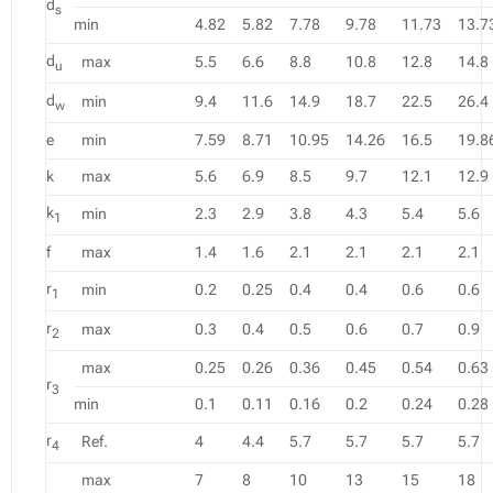
d
s
min
4.82
5.82
7.78
9.78
11.73
13.7
d
max
5.5
6.6
8.8
10.8
12.8
14.8
u
d
min
9.4
11.6
14.9
18.7
22.5
26.4
w
e
min
7.59
8.71
10.95
14.26
16.5
19.8
k
max
5.6
6.9
8.5
9.7
12.1
12.9
k
min
2.3
2.9
3.8
4.3
5.4
5.6
1
f
max
1.4
1.6
2.1
2.1
2.1
2.1
r
min
0.2
0.25
0.4
0.4
0.6
0.6
1
r
max
0.3
0.4
0.5
0.6
0.7
0.9
2
max
0.25
0.26
0.36
0.45
0.54
0.63
r
3
min
0.1
0.11
0.16
0.2
0.24
0.28
r
Ref.
4
4.4
5.7
5.7
5.7
5.7
4
max
7
8
10
13
15
18