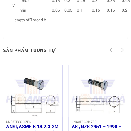
max
0.15
0.2
0.25
0.3
0.35
0.45
V
min
0.05
0.05
0.1
0.15
0.15
0.2
Length of Thread b
–
–
–
–
–
–
SẢN PHẨM TƯƠNG TỰ
UNCATEGORIZED
UNCATEGORIZED
ANSI/ASME B 18.2.3.3M
AS /NZS 2451 – 1998 –