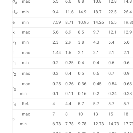
d
max
5.5
6.6
8.8
10.8
12.8
14.8
u
d
min
9.4
11.6
14.9
18.7
22.5
26.4
w
e
min
7.59
8.71
10.95
14.26
16.5
19.8
k
max
5.6
6.9
8.5
9.7
12.1
12.9
k
min
2.3
2.9
3.8
4.3
5.4
5.6
1
f
max
1.44
1.6
2.1
2.1
2.1
2.1
r
min
0.2
0.25
0.4
0.4
0.6
0.6
1
r
max
0.3
0.4
0.5
0.6
0.7
0.9
2
max
0.25
0.26
0.36
0.45
0.54
0.63
r
3
min
0.1
0.11
0.16
0.2
0.24
0.28
r
Ref.
4
4.4
5.7
5.7
5.7
5.7
4
max
7
8
10
13
15
18
s
min
6.78
7.78
9.78
12.73
14.73
17.7