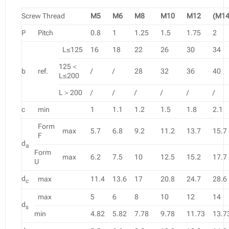
Screw Thread
M5
M6
M8
M10
M12
(M14
P
Pitch
0.8
1
1.25
1.5
1.75
2
L≤125
16
18
22
26
30
34
125＜
b
ref.
/
/
28
32
36
40
L≤200
L＞200
/
/
/
/
/
/
c
min
1
1.1
1.2
1.5
1.8
2.1
Form
max
5.7
6.8
9.2
11.2
13.7
15.7
F
d
a
Form
max
6.2
7.5
10
12.5
15.2
17.7
U
d
max
11.4
13.6
17
20.8
24.7
28.6
c
max
5
6
8
10
12
14
d
s
min
4.82
5.82
7.78
9.78
11.73
13.7