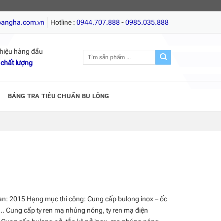
t trí, Vít gỗ, Giá tốt nhất, Chất lượng hàng đầu!
oangha.com.vn
Hotline :
0944.707.888
-
0985.035.888
hiệu hàng đầu
Tìm
 chất lượng
kiếm:
BẢNG TRA TIÊU CHUẨN BU LÔNG
an: 2015 Hạng mục thi công: Cung cấp bulong inox – ốc
x… Cung cấp ty ren mạ nhúng nóng, ty ren mạ điện