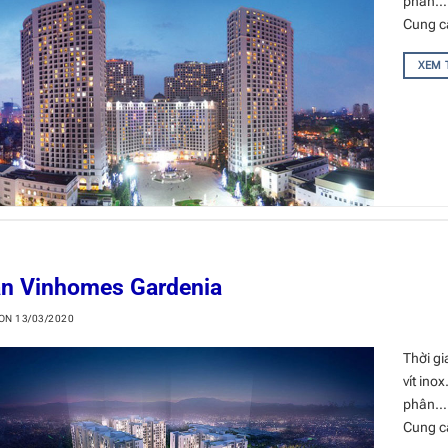
phân… 
Cung cấ
XEM
án Vinhomes Gardenia
 ON
13/03/2020
Thời gi
vít ino
phân… 
Cung cấ