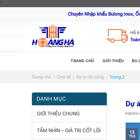
Skip
"
to
Chuyên Nhập khẩu Bulong inox, Ốc vít inox
content
Hỗ t
Toàn
TRANG CHỦ
GIỚI THIỆU
BU 
Trang chủ
/
Chia sẻ
/
Dự án thi công
/
Trang 2
DANH MỤC
Dự 
GIỚI THIỆU CHUNG
POSTED
TẦM NHÌN – GIÁ TRỊ CỐT LÕI
13
Th3