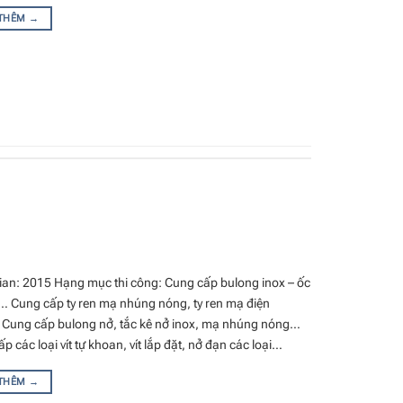
 THÊM
→
ian: 2015 Hạng mục thi công: Cung cấp bulong inox – ốc
x… Cung cấp ty ren mạ nhúng nóng, ty ren mạ điện
Cung cấp bulong nở, tắc kê nở inox, mạ nhúng nóng…
p các loại vít tự khoan, vít lắp đặt, nở đạn các loại…
 THÊM
→