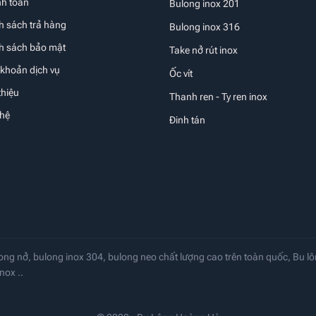
nh toán
Bulong inox 201
h sách trả hàng
Bulong inox 316
nh sách bảo mật
Take nở rút inox
 khoản dịch vụ
Ốc vít
thiệu
Thanh ren - Ty ren inox
 hệ
Đinh tán
ong nở, bulong inox 304, bulong neo chất lượng cao trên toàn quốc, Bu lô
nox ..