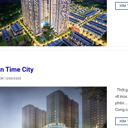
XEM
n Time City
 ON
12/03/2020
Thời g
vít ino
phân… 
Cung cấ
XEM