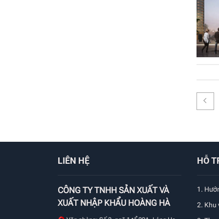
LIÊN HỆ
HỖ T
CÔNG TY TNHH SẢN XUẤT VÀ
1.
Hướn
XUẤT NHẬP KHẨU HOÀNG HÀ
2. Khu