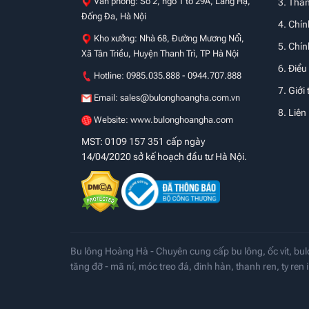
Văn phòng: Số 2, ngõ 1 tổ 29A, Láng Hạ,
3. Tha
Đống Đa, Hà Nội
4. Chín
Kho xưởng: Nhà 68, Đường Mương Nổi,
5. Chí
Xã Tân Triều, Huyện Thanh Trì, TP Hà Nội
6. Điều
Hotline: 0985.035.888 - 0944.707.888
7. Giới 
Email:
sales@bulonghoangha.com.vn
8. Liên
Website: www.bulonghoangha.com
MST: 0109 157 351 cấp ngày
14/04/2020 sở kế hoạch đầu tư Hà Nội.
Bu lông Hoàng Hà - Chuyên cung cấp bu lông, ốc vít, bul
tăng đỡ - mã ní, móc treo đá, đinh hàn, thanh ren, ty ren i