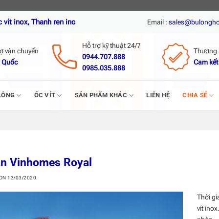
, Thanh ren inox, Nở đạn inox, Tắc kê nở inox, Vít tự khoan inox, Ví
Email :
sales@bulongh
Hỗ trợ kỹ thuật 24/7
rợ vận chuyển
Thương 
0944.707.888
 Quốc
Cam kết
0985.035.888
LÔNG
ỐC VÍT
SẢN PHẨM KHÁC
LIÊN HỆ
CHIA SẺ
án Vinhomes Royal
 ON
13/03/2020
Thời gi
vít ino