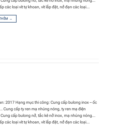
Cung cấp bulong nở, tắc kê nở inox, mạ nhúng nóng…
p các loại vít tự khoan, vít lắp đặt, nở đạn các loại…
 THÊM
→
an: 2017 Hạng mục thi công: Cung cấp bulong inox – ốc
x… Cung cấp ty ren mạ nhúng nóng, ty ren mạ điện
Cung cấp bulong nở, tắc kê nở inox, mạ nhúng nóng…
p các loại vít tự khoan, vít lắp đặt, nở đạn các loại…